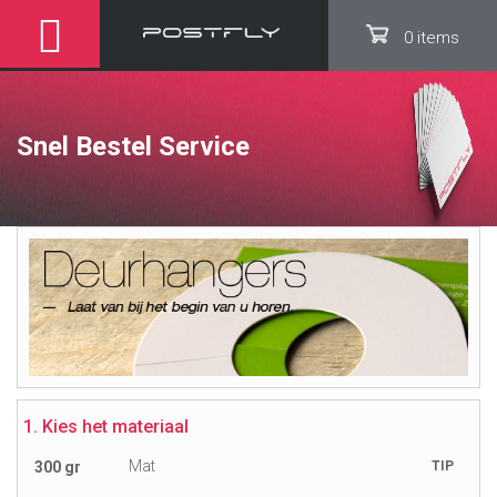
0 items
Snel Bestel Service
1. Kies het materiaal
Mat
300 gr
TIP