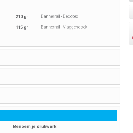
Bannerrail - Decotex
210 gr
Bannerrail - Vlaggendoek
115 gr
Benoem je drukwerk