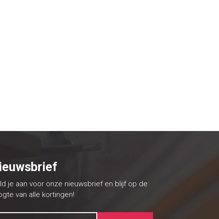
ieuwsbrief
d je aan voor onze nieuwsbrief en blijf op de
gte van alle kortingen!