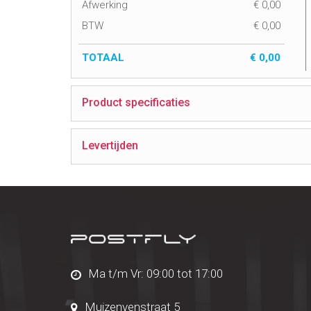
Afwerking
€
0,00
BTW
€
0,00
TOTAAL
€
0,00
Product specificaties
Levertijden
Ma t/m Vr: 09:00 tot 17:00
Muizenvenstraat 5