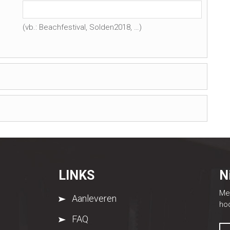
(vb.: Beachfestival, Solden2018, …)
LINKS
N
Mel
Aanleveren
hoo
FAQ