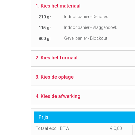
1. Kies het materiaal
Indoor banier - Decotex
210 gr
Indoor banier - Vlaggendoek
115 gr
Gevel banier - Blockout
800 gr
2. Kies het formaat
3. Kies de oplage
4. Kies de afwerking
Prijs
Totaal excl. BTW
€
0,00