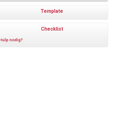
Template
Checklist
Hulp nodig?